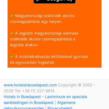
Magyarországi szállodák akciós
csomagajánlatai egy helyen.
A legjobb magyarországi wellness
szállodák akciós csomagajánlatai a
legjobb árakon.
A mobilalkalmazás letöltésével gyorsan
és egyszerũen foglalhat.
www.hotelsinboedapest.com
Copyright © 2002 -
2026 Tel: +36 (1) 227-9614
Hotels in Boedapest - Lastminute en speciale
aanbiedingen in Boedapest
|
Algemene
gebruiksvoorwaarden
|
Privacybeleid