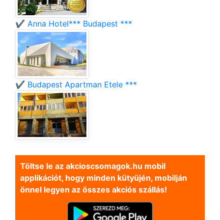
✔️ Anna Hotel*** Budapest ***
✔️ Budapest Apartman Etele ***
Töltse le az akcioscsomagok.hu mobil
applikációt, hogy minden kütyüjén, mobilján
önnel legyen az összes akciós szállás!