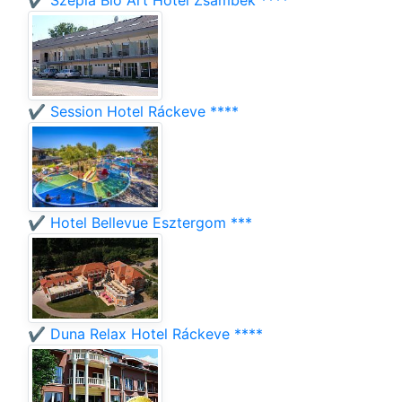
✔️ Szépia Bio Art Hotel Zsámbék ****
✔️ Session Hotel Ráckeve ****
✔️ Hotel Bellevue Esztergom ***
✔️ Duna Relax Hotel Ráckeve ****