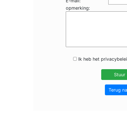
E-mail:
opmerking:
Ik heb het privacybele
Terug n