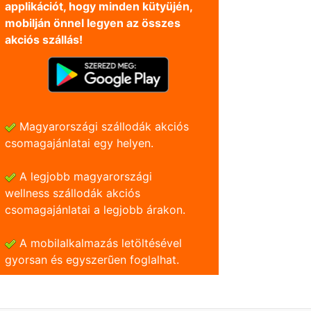
applikációt, hogy minden kütyüjén,
mobilján önnel legyen az összes
akciós szállás!
Magyarországi szállodák akciós
csomagajánlatai egy helyen.
A legjobb magyarországi
wellness szállodák akciós
csomagajánlatai a legjobb árakon.
A mobilalkalmazás letöltésével
gyorsan és egyszerũen foglalhat.