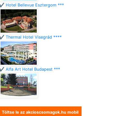
✔️ Hotel Bellevue Esztergom ***
✔️ Thermal Hotel Visegrád ****
✔️ Alfa Art Hotel Budapest ***
Töltse le az akcioscsomagok.hu mobil