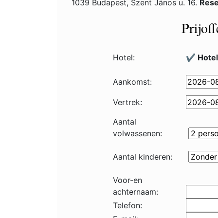
1039 Budapest, Szent János u. 16.
Rese
Prijof
Hotel:
✔️ Hote
Aankomst:
Vertrek:
Aantal
volwassenen:
Aantal kinderen:
Voor-en
achternaam:
Telefon: