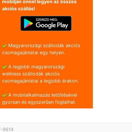
mobilján önnel legyen az összes
akciós szállás!
Magyarországi szállodák akciós
csomagajánlatai egy helyen.
A legjobb magyarországi
wellness szállodák akciós
csomagajánlatai a legjobb árakon.
A mobilalkalmazás letöltésével
gyorsan és egyszerũen foglalhat.
7-9614