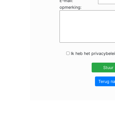
E-mail:
opmerking:
Ik heb het privacybele
Terug n