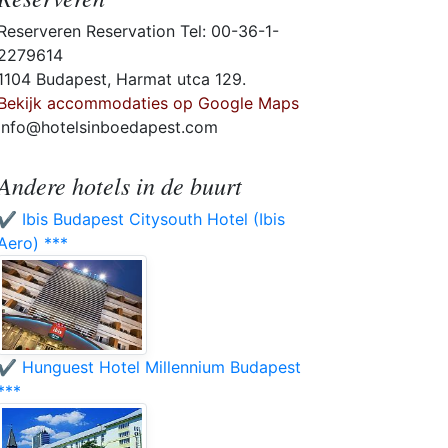
Reserveren Reservation Tel: 00-36-1-
2279614
1104 Budapest, Harmat utca 129.
Bekijk accommodaties op Google Maps
info@hotelsinboedapest.com
Andere hotels in de buurt
✔️ Ibis Budapest Citysouth Hotel (Ibis
Aero) ***
✔️ Hunguest Hotel Millennium Budapest
***