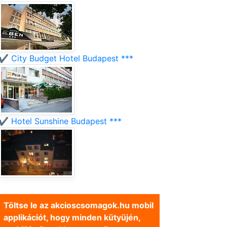
✔️ City Budget Hotel Budapest ***
✔️ Hotel Sunshine Budapest ***
Töltse le az akcioscsomagok.hu mobil
applikációt, hogy minden kütyüjén,