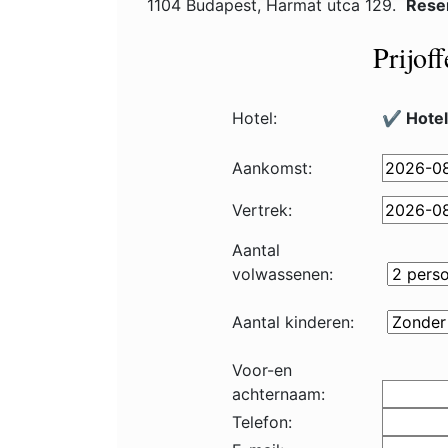
1104 Budapest, Harmat utca 129.
Rese
Prijof
Hotel:
✔️ Hotel
Aankomst:
Vertrek:
Aantal
volwassenen:
Aantal kinderen:
Voor-en
achternaam:
Telefon: