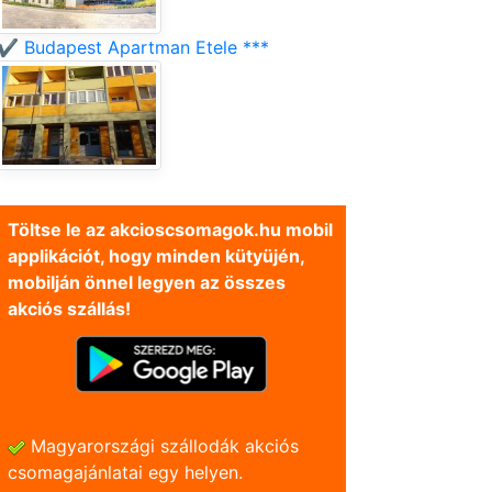
✔️ Budapest Apartman Etele ***
Töltse le az akcioscsomagok.hu mobil
applikációt, hogy minden kütyüjén,
mobilján önnel legyen az összes
akciós szállás!
Magyarországi szállodák akciós
csomagajánlatai egy helyen.