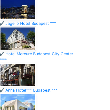
✔️ Jagelló Hotel Budapest ***
✔️ Hotel Mercure Budapest City Center
****
✔️ Anna Hotel*** Budapest ***