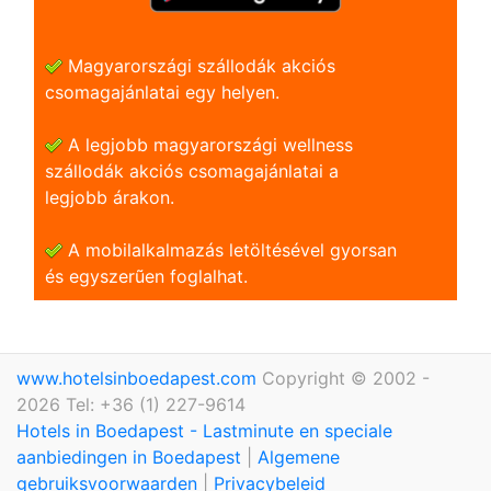
Magyarországi szállodák akciós
csomagajánlatai egy helyen.
A legjobb magyarországi wellness
szállodák akciós csomagajánlatai a
legjobb árakon.
A mobilalkalmazás letöltésével gyorsan
és egyszerũen foglalhat.
www.hotelsinboedapest.com
Copyright © 2002 -
2026 Tel: +36 (1) 227-9614
Hotels in Boedapest - Lastminute en speciale
aanbiedingen in Boedapest
|
Algemene
gebruiksvoorwaarden
|
Privacybeleid