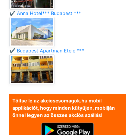
✔️ Anna Hotel*** Budapest ***
✔️ Budapest Apartman Etele ***
Töltse le az akcioscsomagok.hu mobil
applikációt, hogy minden kütyüjén, mobilján
önnel legyen az összes akciós szállás!