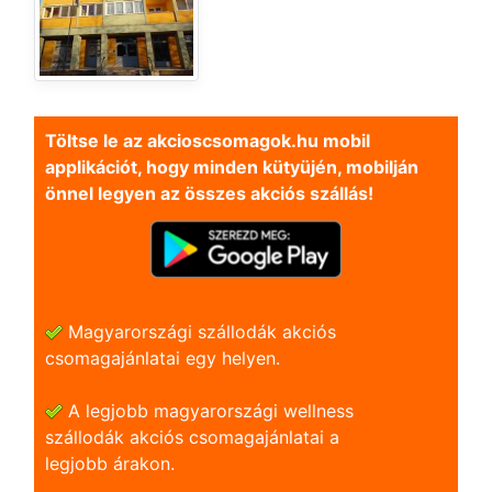
Töltse le az akcioscsomagok.hu mobil
applikációt, hogy minden kütyüjén, mobilján
önnel legyen az összes akciós szállás!
Magyarországi szállodák akciós
csomagajánlatai egy helyen.
A legjobb magyarországi wellness
szállodák akciós csomagajánlatai a
legjobb árakon.