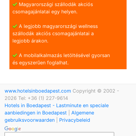
Magyarországi szállodák akciós
csomagajánlatai egy helyen.
A legjobb magyarországi wellness
szállodák akciós csomagajánlatai a
legjobb árakon.
A mobilalkalmazás letöltésével gyorsan
és egyszerũen foglalhat.
www.hotelsinboedapest.com
Copyright © 2002 -
2026 Tel: +36 (1) 227-9614
Hotels in Boedapest - Lastminute en speciale
aanbiedingen in Boedapest
|
Algemene
gebruiksvoorwaarden
|
Privacybeleid