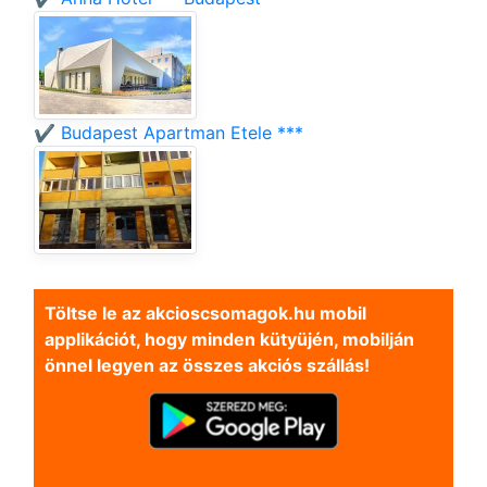
✔️ Budapest Apartman Etele ***
Töltse le az akcioscsomagok.hu mobil
applikációt, hogy minden kütyüjén, mobilján
önnel legyen az összes akciós szállás!