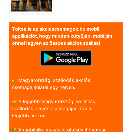
Töltse le az akcioscsomagok.hu mobil
applikációt, hogy minden kütyüjén, mobilján
önnel legyen az összes akciós szállás!
Magyarországi szállodák akciós
csomagajánlatai egy helyen.
A legjobb magyarországi wellness
szállodák akciós csomagajánlatai a
legjobb árakon.
A mobilalkalmazás letöltésével gyorsan