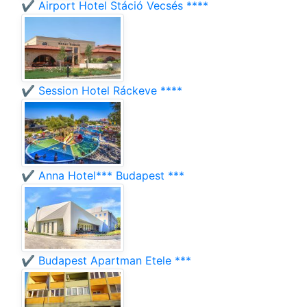
✔️ Airport Hotel Stáció Vecsés ****
✔️ Session Hotel Ráckeve ****
✔️ Anna Hotel*** Budapest ***
✔️ Budapest Apartman Etele ***