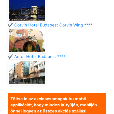
✔️ Corvin Hotel Budapest Corvin Wing ****
✔️ Actor Hotel Budapest ****
Töltse le az akcioscsomagok.hu mobil
applikációt, hogy minden kütyüjén, mobilján
önnel legyen az összes akciós szállás!