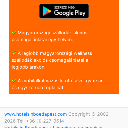
Magyarországi szállodák akciós
csomagajánlatai egy helyen.
A legjobb magyarországi wellness
szállodák akciós csomagajánlatai a
legjobb árakon.
A mobilalkalmazás letöltésével gyorsan
és egyszerũen foglalhat.
www.hotelsinboedapest.com
Copyright © 2002 -
2026 Tel: +36 (1) 227-9614
Hotels in Boedapest - Lastminute en speciale