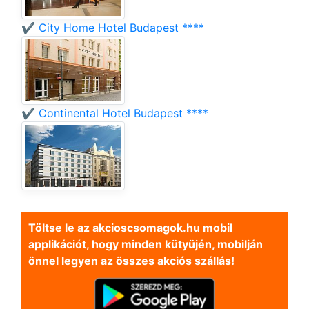
✔️ City Home Hotel Budapest ****
✔️ Continental Hotel Budapest ****
Töltse le az akcioscsomagok.hu mobil
applikációt, hogy minden kütyüjén, mobilján
önnel legyen az összes akciós szállás!