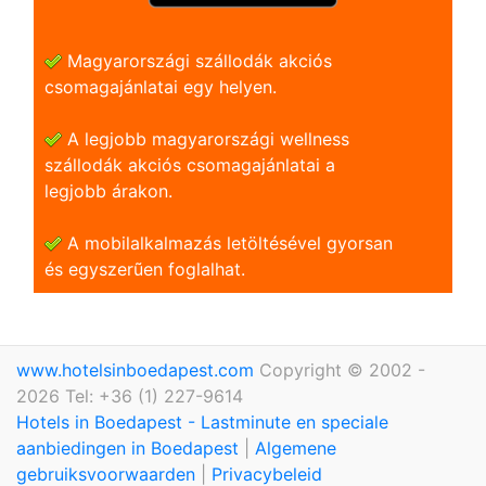
Magyarországi szállodák akciós
csomagajánlatai egy helyen.
A legjobb magyarországi wellness
szállodák akciós csomagajánlatai a
legjobb árakon.
A mobilalkalmazás letöltésével gyorsan
és egyszerũen foglalhat.
www.hotelsinboedapest.com
Copyright © 2002 -
2026 Tel: +36 (1) 227-9614
Hotels in Boedapest - Lastminute en speciale
aanbiedingen in Boedapest
|
Algemene
gebruiksvoorwaarden
|
Privacybeleid