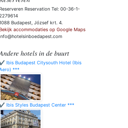
Reserveren Reservation Tel: 00-36-1-
2279614
1088 Budapest, József krt. 4.
Bekijk accommodaties op Google Maps
info@hotelsinboedapest.com
Andere hotels in de buurt
✔️ Ibis Budapest Citysouth Hotel (Ibis
Aero) ***
✔️ Ibis Styles Budapest Center ***