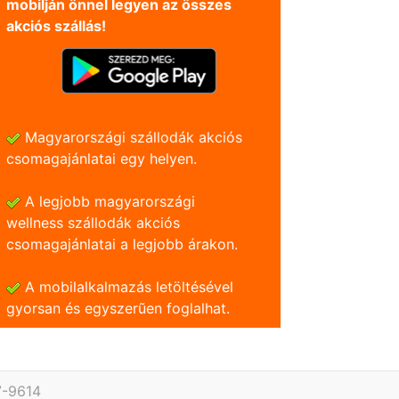
mobilján önnel legyen az összes
akciós szállás!
Magyarországi szállodák akciós
csomagajánlatai egy helyen.
A legjobb magyarországi
wellness szállodák akciós
csomagajánlatai a legjobb árakon.
A mobilalkalmazás letöltésével
gyorsan és egyszerũen foglalhat.
7-9614