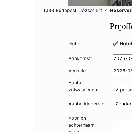
1088 Budapest, József krt. 4.
Reserver
Prijof
Hotel:
✔️ Hote
Aankomst:
Vertrek:
Aantal
volwassenen:
Aantal kinderen:
Voor-en
achternaam: