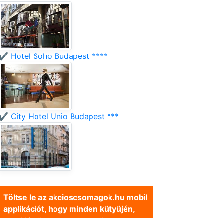
✔️ Hotel Soho Budapest ****
✔️ City Hotel Unio Budapest ***
Töltse le az akcioscsomagok.hu mobil
applikációt, hogy minden kütyüjén,