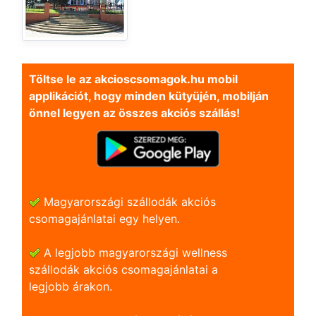
Töltse le az akcioscsomagok.hu mobil
applikációt, hogy minden kütyüjén, mobilján
önnel legyen az összes akciós szállás!
Magyarországi szállodák akciós
csomagajánlatai egy helyen.
A legjobb magyarországi wellness
szállodák akciós csomagajánlatai a
legjobb árakon.