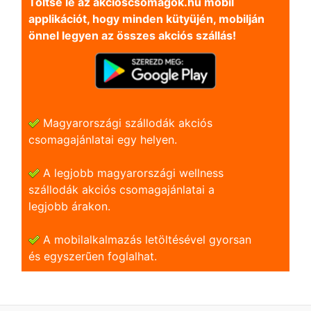
Töltse le az akcioscsomagok.hu mobil
applikációt, hogy minden kütyüjén, mobilján
önnel legyen az összes akciós szállás!
Magyarországi szállodák akciós
csomagajánlatai egy helyen.
A legjobb magyarországi wellness
szállodák akciós csomagajánlatai a
legjobb árakon.
A mobilalkalmazás letöltésével gyorsan
és egyszerũen foglalhat.