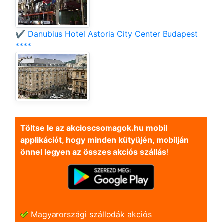
✔️ Danubius Hotel Astoria City Center Budapest
****
Töltse le az akcioscsomagok.hu mobil
applikációt, hogy minden kütyüjén, mobilján
önnel legyen az összes akciós szállás!
Magyarországi szállodák akciós