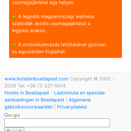
csomagajánlatai egy helyen.
A legjobb magyarországi wellness
szállodák akciós csomagajánlatai a
legjobb árakon.
A mobilalkalmazás letöltésével gyorsan
és egyszerũen foglalhat.
www.hotelsinboedapest.com
Copyright © 2002 -
2026 Tel: +36 (1) 227-9614
Hotels in Boedapest - Lastminute en speciale
aanbiedingen in Boedapest
|
Algemene
gebruiksvoorwaarden
|
Privacybeleid