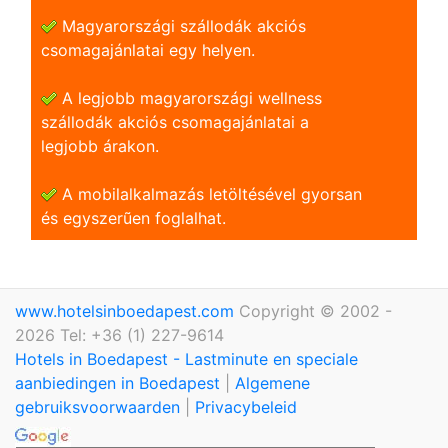
Magyarországi szállodák akciós
csomagajánlatai egy helyen.
A legjobb magyarországi wellness
szállodák akciós csomagajánlatai a
legjobb árakon.
A mobilalkalmazás letöltésével gyorsan
és egyszerũen foglalhat.
www.hotelsinboedapest.com
Copyright © 2002 -
2026 Tel: +36 (1) 227-9614
Hotels in Boedapest - Lastminute en speciale
aanbiedingen in Boedapest
|
Algemene
gebruiksvoorwaarden
|
Privacybeleid