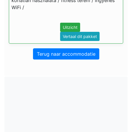
korlátlan használata / fitness terem / ingyenes
WiFi /
Uitzicht
Vertaal dit pakket
Terug naar accommodatie