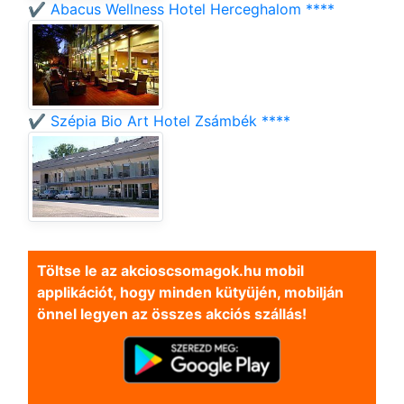
✔️ Abacus Wellness Hotel Herceghalom ****
✔️ Szépia Bio Art Hotel Zsámbék ****
Töltse le az akcioscsomagok.hu mobil
applikációt, hogy minden kütyüjén, mobilján
önnel legyen az összes akciós szállás!