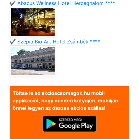
✔️ Abacus Wellness Hotel Herceghalom ****
✔️ Szépia Bio Art Hotel Zsámbék ****
Töltse le az akcioscsomagok.hu mobil
applikációt, hogy minden kütyüjén, mobilján
önnel legyen az összes akciós szállás!