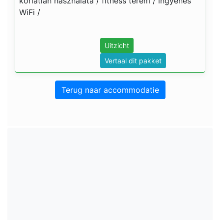
korlátlan használata / fitness terem / ingyenes
WiFi /
Uitzicht
Vertaal dit pakket
Terug naar accommodatie