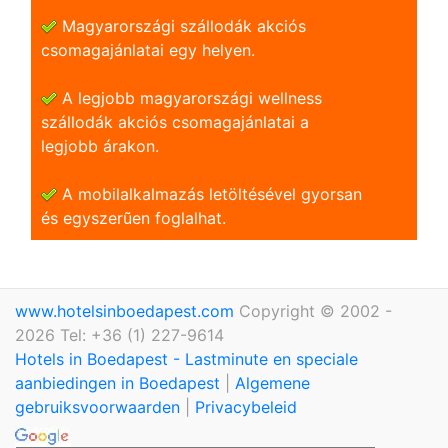
Magyarországi szállodák akciós
csomagajánlatai egy helyen.
A legjobb magyarországi wellness
szállodák akciós csomagajánlatai a
legjobb árakon.
A mobilalkalmazás letöltésével gyorsan
és egyszerũen foglalhat.
www.hotelsinboedapest.com
Copyright © 2002 -
2026 Tel: +36 (1) 227-9614
Hotels in Boedapest - Lastminute en speciale
aanbiedingen in Boedapest
|
Algemene
gebruiksvoorwaarden
|
Privacybeleid