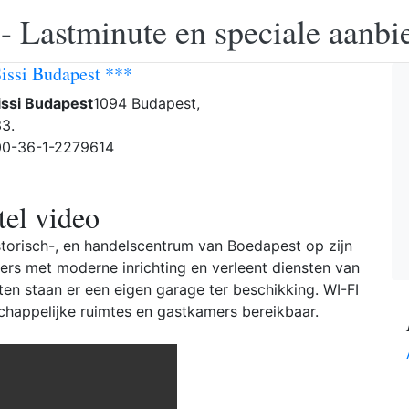
 - Lastminute en speciale aanbi
Sissi Budapest ***
issi Budapest
1094 Budapest,
33.
 00-36-1-2279614
el video
istorisch-, en handelscentrum van Boedapest op zijn
ers met moderne inrichting en verleent diensten van
en staan er een eigen garage ter beschikking. WI-FI
schappelijke ruimtes en gastkamers bereikbaar.