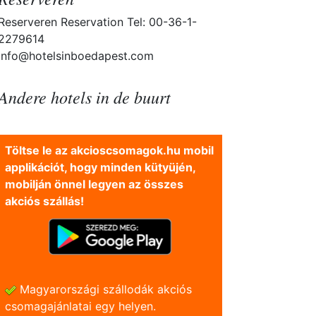
Reserveren Reservation Tel: 00-36-1-
2279614
info@hotelsinboedapest.com
Andere hotels in de buurt
Töltse le az akcioscsomagok.hu mobil
applikációt, hogy minden kütyüjén,
mobilján önnel legyen az összes
akciós szállás!
Magyarországi szállodák akciós
csomagajánlatai egy helyen.