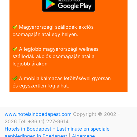
Magyarországi szállodák akciós
csomagajánlatai egy helyen.
A legjobb magyarországi wellness
szállodák akciós csomagajánlatai a
legjobb árakon.
A mobilalkalmazás letöltésével gyorsan
és egyszerũen foglalhat.
www.hotelsinboedapest.com
Copyright © 2002 -
2026 Tel: +36 (1) 227-9614
Hotels in Boedapest - Lastminute en speciale
aanbiedingen in Boedapest
|
Algemene