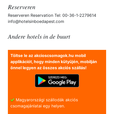
Reserveren
Reserveren Reservation Tel: 00-36-1-2279614
info@hotelsinboedapest.com
Andere hotels in de buurt
Töltse le az akcioscsomagok.hu mobil
applikációt, hogy minden kütyüjén, mobilján
önnel legyen az összes akciós szállás!
Magyarországi szállodák akciós
csomagajánlatai egy helyen.