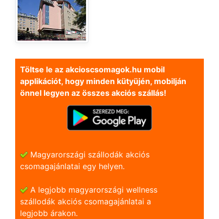
Töltse le az akcioscsomagok.hu mobil
applikációt, hogy minden kütyüjén, mobilján
önnel legyen az összes akciós szállás!
Magyarországi szállodák akciós
csomagajánlatai egy helyen.
A legjobb magyarországi wellness
szállodák akciós csomagajánlatai a
legjobb árakon.