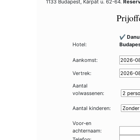
1133 Budapest, Kárpát u. 62-64.
Reserv
Prijof
✔️ Danu
Hotel:
Budapes
Aankomst:
Vertrek:
Aantal
volwassenen:
Aantal kinderen:
Voor-en
achternaam:
Telefon: