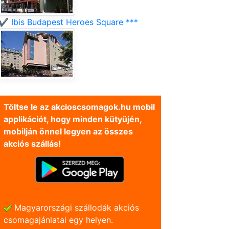
✔️ Ibis Budapest Heroes Square ***
Töltse le az akcioscsomagok.hu mobil
applikációt, hogy minden kütyüjén,
mobilján önnel legyen az összes
akciós szállás!
Magyarországi szállodák akciós
csomagajánlatai egy helyen.