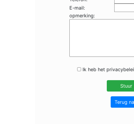
E-mail:
opmerking:
Ik heb het privacybele
Terug n