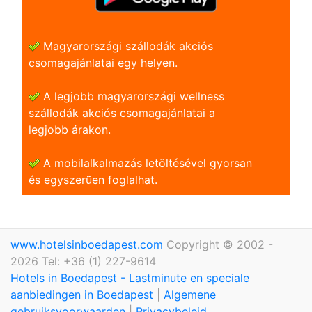
Magyarországi szállodák akciós
csomagajánlatai egy helyen.
A legjobb magyarországi wellness
szállodák akciós csomagajánlatai a
legjobb árakon.
A mobilalkalmazás letöltésével gyorsan
és egyszerũen foglalhat.
www.hotelsinboedapest.com
Copyright © 2002 -
2026 Tel: +36 (1) 227-9614
Hotels in Boedapest - Lastminute en speciale
aanbiedingen in Boedapest
|
Algemene
gebruiksvoorwaarden
|
Privacybeleid