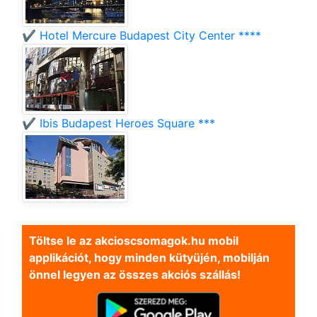
✔️ Hotel Mercure Budapest City Center ****
✔️ Ibis Budapest Heroes Square ***
Töltse le az akcioscsomagok.hu mobil
applikációt, hogy minden kütyüjén, mobilján
önnel legyen az összes akciós szállás!