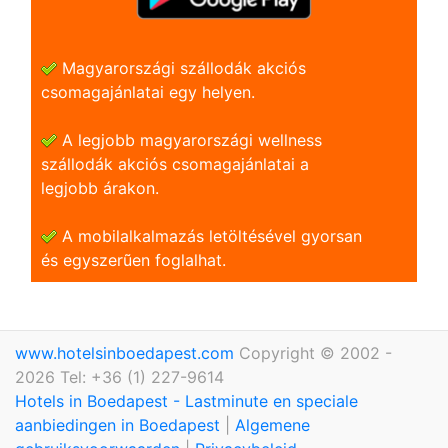
Magyarországi szállodák akciós
csomagajánlatai egy helyen.
A legjobb magyarországi wellness
szállodák akciós csomagajánlatai a
legjobb árakon.
A mobilalkalmazás letöltésével gyorsan
és egyszerũen foglalhat.
www.hotelsinboedapest.com
Copyright © 2002 -
2026 Tel: +36 (1) 227-9614
Hotels in Boedapest - Lastminute en speciale
aanbiedingen in Boedapest
|
Algemene