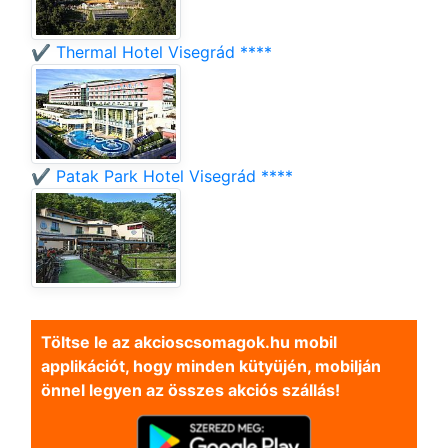
✔️ Thermal Hotel Visegrád ****
✔️ Patak Park Hotel Visegrád ****
Töltse le az akcioscsomagok.hu mobil
applikációt, hogy minden kütyüjén, mobilján
önnel legyen az összes akciós szállás!