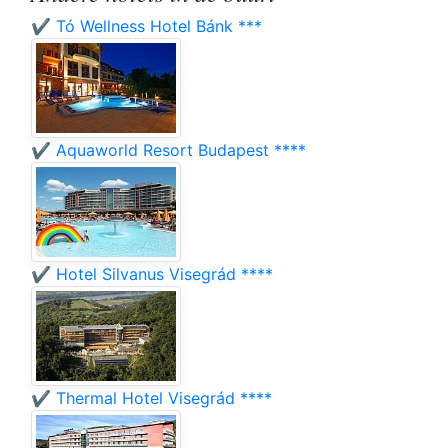
✔️ Tó Wellness Hotel Bánk ***
✔️ Aquaworld Resort Budapest ****
✔️ Hotel Silvanus Visegrád ****
✔️ Thermal Hotel Visegrád ****