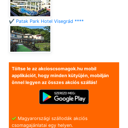
✔️ Patak Park Hotel Visegrád ****
Töltse le az akcioscsomagok.hu mobil
applikációt, hogy minden kütyüjén, mobilján
önnel legyen az összes akciós szállás!
Magyarországi szállodák akciós
csomagajánlatai egy helyen.