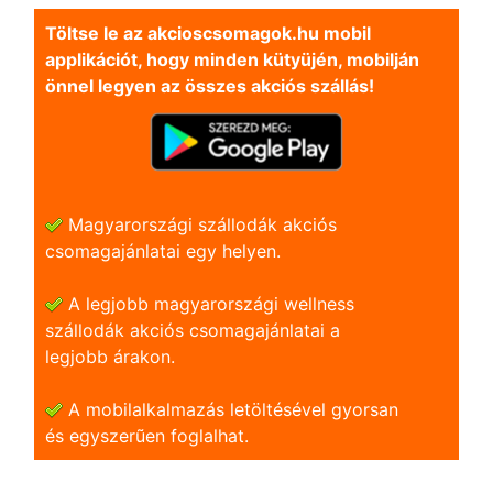
Töltse le az akcioscsomagok.hu mobil
applikációt, hogy minden kütyüjén, mobilján
önnel legyen az összes akciós szállás!
Magyarországi szállodák akciós
csomagajánlatai egy helyen.
A legjobb magyarországi wellness
szállodák akciós csomagajánlatai a
legjobb árakon.
A mobilalkalmazás letöltésével gyorsan
és egyszerũen foglalhat.