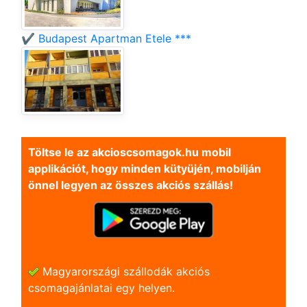
✔️ Budapest Apartman Etele ***
Töltse le az akcioscsomagok.hu mobil
applikációt, hogy minden kütyüjén, mobilján
önnel legyen az összes akciós szállás!
Magyarországi szállodák akciós
csomagajánlatai egy helyen.