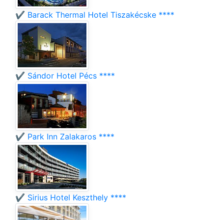
✔️ Barack Thermal Hotel Tiszakécske ****
✔️ Sándor Hotel Pécs ****
✔️ Park Inn Zalakaros ****
✔️ Sirius Hotel Keszthely ****