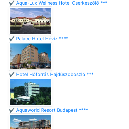
✔️ Aqua-Lux Wellness Hotel Cserkeszőlő ***
✔️ Palace Hotel Hévíz ****
✔️ Hotel Hőforrás Hajdúszoboszló ***
✔️ Aquaworld Resort Budapest ****