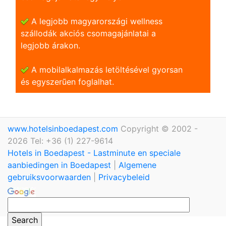
A legjobb magyarországi wellness
szállodák akciós csomagajánlatai a
legjobb árakon.
A mobilalkalmazás letöltésével gyorsan
és egyszerũen foglalhat.
www.hotelsinboedapest.com
Copyright © 2002 -
2026 Tel: +36 (1) 227-9614
Hotels in Boedapest - Lastminute en speciale
aanbiedingen in Boedapest
|
Algemene
gebruiksvoorwaarden
|
Privacybeleid