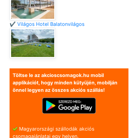
✔️ Világos Hotel Balatonvilágos
Töltse le az akcioscsomagok.hu mobil
applikációt, hogy minden kütyüjén, mobilján
önnel legyen az összes akciós szállás!
Magyarországi szállodák akciós
csomagajánlatai egy helyen.