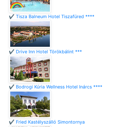
✔️ Tisza Balneum Hotel Tiszafüred ****
✔️ Drive Inn Hotel Törökbálint ***
✔️ Bodrogi Kúria Wellness Hotel Inárcs ****
✔️ Fried Kastélyszálló Simontornya