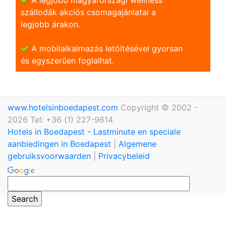
szállodák akciós csomagajánlatai a
legjobb árakon.
A mobilalkalmazás letöltésével gyorsan
és egyszerũen foglalhat.
www.hotelsinboedapest.com
Copyright © 2002 -
2026 Tel: +36 (1) 227-9614
Hotels in Boedapest - Lastminute en speciale
aanbiedingen in Boedapest
|
Algemene
gebruiksvoorwaarden
|
Privacybeleid