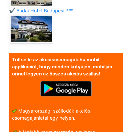
✔️ Budai Hotel Budapest ***
Töltse le az akcioscsomagok.hu mobil
applikációt, hogy minden kütyüjén, mobilján
önnel legyen az összes akciós szállás!
Magyarországi szállodák akciós
csomagajánlatai egy helyen.
A legjobb magyarországi wellness