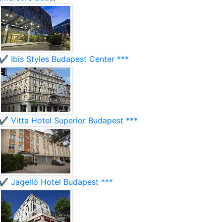
✔️ Ibis Styles Budapest Center ***
✔️ Vitta Hotel Superior Budapest ***
✔️ Jagelló Hotel Budapest ***