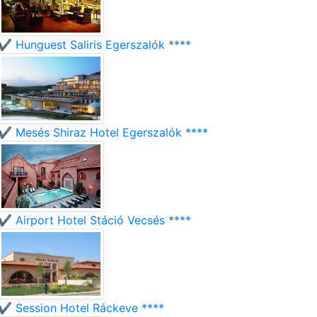
✔️ Hunguest Saliris Egerszalók ****
✔️ Mesés Shiraz Hotel Egerszalók ****
✔️ Airport Hotel Stáció Vecsés ****
✔️ Session Hotel Ráckeve ****