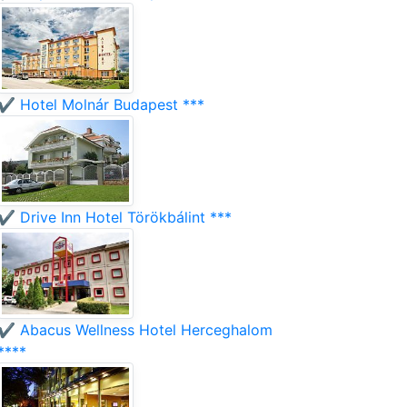
✔️ Hotel Molnár Budapest ***
✔️ Drive Inn Hotel Törökbálint ***
✔️ Abacus Wellness Hotel Herceghalom
****