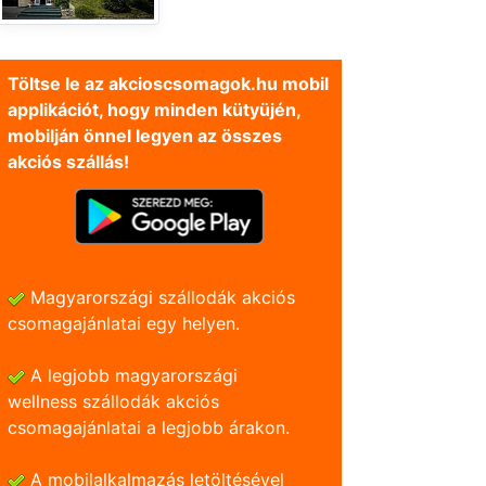
Töltse le az akcioscsomagok.hu mobil
applikációt, hogy minden kütyüjén,
mobilján önnel legyen az összes
akciós szállás!
Magyarországi szállodák akciós
csomagajánlatai egy helyen.
A legjobb magyarországi
wellness szállodák akciós
csomagajánlatai a legjobb árakon.
A mobilalkalmazás letöltésével