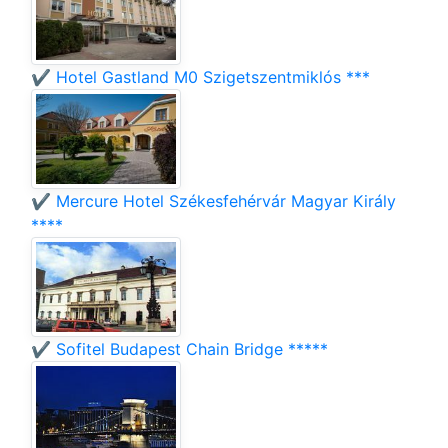
✔️ Hotel Gastland M0 Szigetszentmiklós ***
✔️ Mercure Hotel Székesfehérvár Magyar Király
****
✔️ Sofitel Budapest Chain Bridge *****