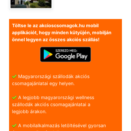
Töltse le az akcioscsomagok.hu mobil
applikációt, hogy minden kütyüjén, mobilján
önnel legyen az összes akciós szállás!
Magyarországi szállodák akciós
csomagajánlatai egy helyen.
A legjobb magyarországi wellness
szállodák akciós csomagajánlatai a
legjobb árakon.
A mobilalkalmazás letöltésével gyorsan