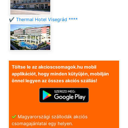
✔️ Thermal Hotel Visegrád ****
Töltse le az akcioscsomagok.hu mobil
applikációt, hogy minden kütyüjén, mobilján
önnel legyen az összes akciós szállás!
Magyarországi szállodák akciós
csomagajánlatai egy helyen.