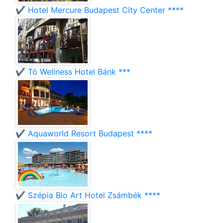
✔️ Hotel Mercure Budapest City Center ****
✔️ Tó Wellness Hotel Bánk ***
✔️ Aquaworld Resort Budapest ****
✔️ Szépia Bio Art Hotel Zsámbék ****