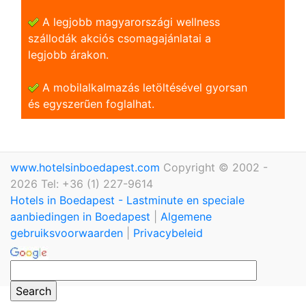
A legjobb magyarországi wellness
szállodák akciós csomagajánlatai a
legjobb árakon.
A mobilalkalmazás letöltésével gyorsan
és egyszerũen foglalhat.
www.hotelsinboedapest.com
Copyright © 2002 -
2026 Tel: +36 (1) 227-9614
Hotels in Boedapest - Lastminute en speciale
aanbiedingen in Boedapest
|
Algemene
gebruiksvoorwaarden
|
Privacybeleid