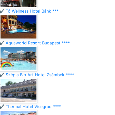
✔️ Tó Wellness Hotel Bánk ***
✔️ Aquaworld Resort Budapest ****
✔️ Szépia Bio Art Hotel Zsámbék ****
✔️ Thermal Hotel Visegrád ****