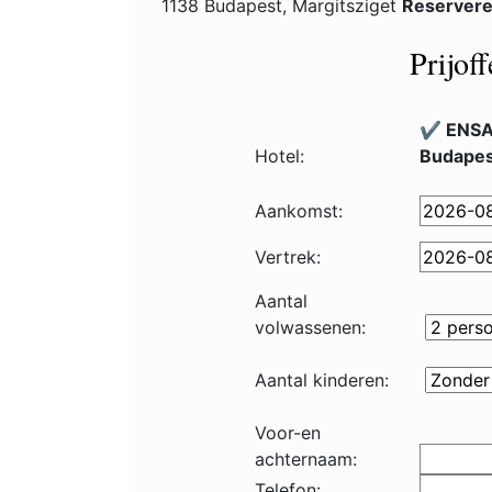
1138 Budapest, Margitsziget
Reservere
Prijof
✔️ ENSA
Hotel:
Budapes
Aankomst:
Vertrek:
Aantal
volwassenen:
Aantal kinderen:
Voor-en
achternaam:
Telefon: