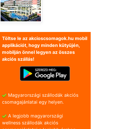
Töltse le az akcioscsomagok.hu mobil
applikációt, hogy minden kütyüjén,
mobilján önnel legyen az összes
akciós szállás!
Magyarországi szállodák akciós
csomagajánlatai egy helyen.
A legjobb magyarországi
wellness szállodák akciós