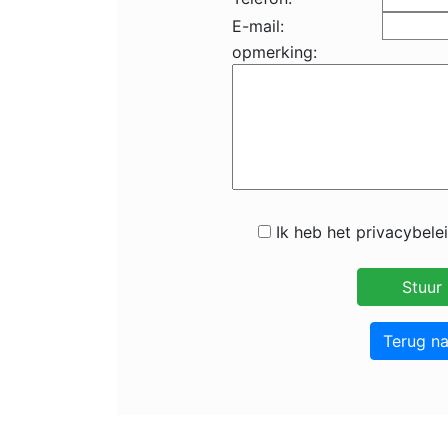
E-mail:
opmerking:
Ik heb het privacybele
Terug n