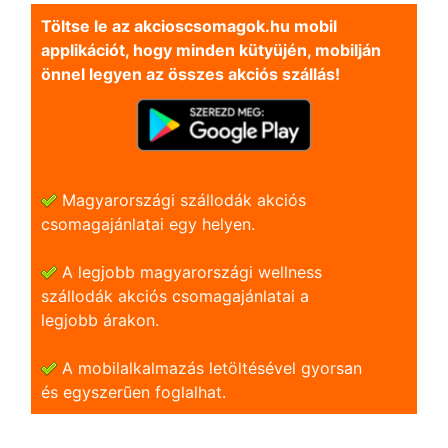
Töltse le az akcioscsomagok.hu mobil
applikációt, hogy minden kütyüjén, mobilján
önnel legyen az összes akciós szállás!
Magyarországi szállodák akciós
csomagajánlatai egy helyen.
A legjobb magyarországi wellness
szállodák akciós csomagajánlatai a
legjobb árakon.
A mobilalkalmazás letöltésével gyorsan
és egyszerũen foglalhat.