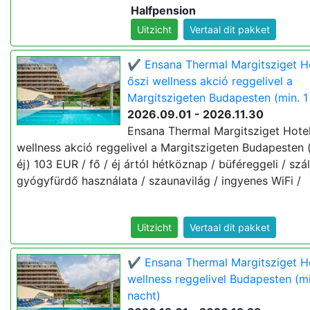
Halfpension
Uitzicht
Vertaal dit pakket
✔️ Ensana Thermal Margitsziget H
őszi wellness akció reggelivel a
Margitszigeten Budapesten (min. 1
2026.09.01 - 2026.11.30
Ensana Thermal Margitsziget Hotel
wellness akció reggelivel a Margitszigeten Budapesten (
éj) 103 EUR / fő / éj ártól hétköznap / büféreggeli / szá
gyógyfürdő használata / szaunavilág / ingyenes WiFi /
Uitzicht
Vertaal dit pakket
✔️ Ensana Thermal Margitsziget Ho
wellness reggelivel Budapesten (mi
nacht)