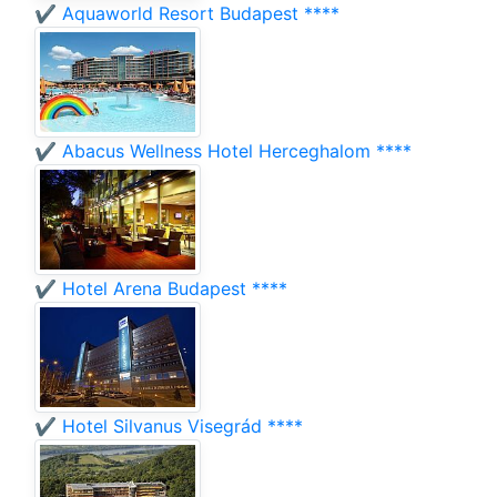
✔️ Aquaworld Resort Budapest ****
✔️ Abacus Wellness Hotel Herceghalom ****
✔️ Hotel Arena Budapest ****
✔️ Hotel Silvanus Visegrád ****