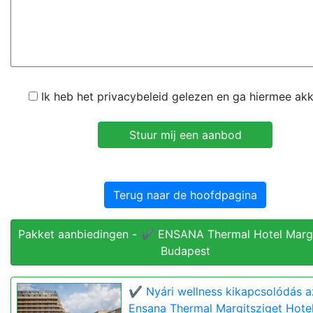
Ik heb het privacybeleid gelezen en ga hiermee ak
Terug naar de hoofdpagina
Pakket aanbiedingen - ✔️ ENSANA Thermal Hotel Margi
Budapest
✔️ Nyári wellness kikapcsolódás a
Ensana Thermal Margitsziget Hote