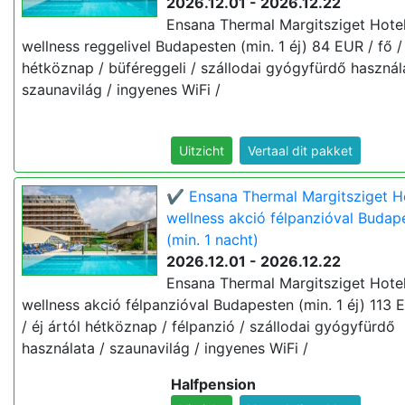
2026.12.01 - 2026.12.22
Ensana Thermal Margitsziget Hotel 
wellness reggelivel Budapesten (min. 1 éj) 84 EUR / fő / 
hétköznap / büféreggeli / szállodai gyógyfürdő használ
szaunavilág / ingyenes WiFi /
Uitzicht
Vertaal dit pakket
✔️ Ensana Thermal Margitsziget Ho
wellness akció félpanzióval Budap
(min. 1 nacht)
2026.12.01 - 2026.12.22
Ensana Thermal Margitsziget Hotel 
wellness akció félpanzióval Budapesten (min. 1 éj) 113 
/ éj ártól hétköznap / félpanzió / szállodai gyógyfürdő
használata / szaunavilág / ingyenes WiFi /
Halfpension