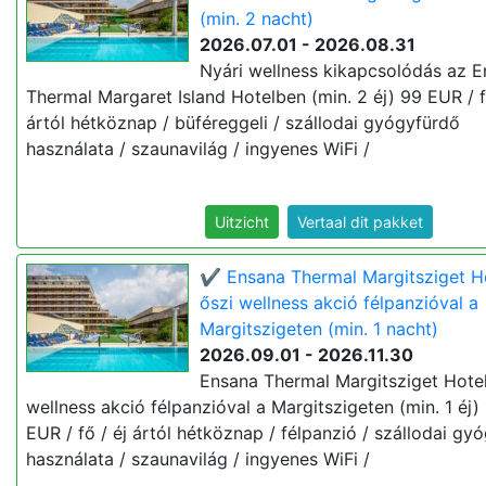
(min. 2 nacht)
2026.07.01 - 2026.08.31
Nyári wellness kikapcsolódás az 
Thermal Margaret Island Hotelben (min. 2 éj) 99 EUR / f
ártól hétköznap / büféreggeli / szállodai gyógyfürdő
használata / szaunavilág / ingyenes WiFi /
Uitzicht
Vertaal dit pakket
✔️ Ensana Thermal Margitsziget H
őszi wellness akció félpanzióval a
Margitszigeten (min. 1 nacht)
2026.09.01 - 2026.11.30
Ensana Thermal Margitsziget Hotel
wellness akció félpanzióval a Margitszigeten (min. 1 éj)
EUR / fő / éj ártól hétköznap / félpanzió / szállodai gy
használata / szaunavilág / ingyenes WiFi /