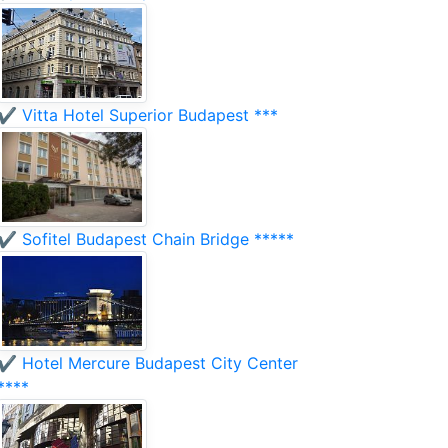
✔️ Vitta Hotel Superior Budapest ***
✔️ Sofitel Budapest Chain Bridge *****
✔️ Hotel Mercure Budapest City Center
****