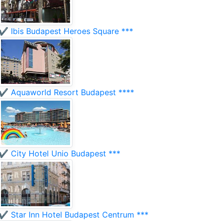
✔️ Ibis Budapest Heroes Square ***
✔️ Aquaworld Resort Budapest ****
✔️ City Hotel Unio Budapest ***
✔️ Star Inn Hotel Budapest Centrum ***