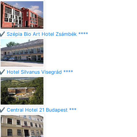
✔️ Szépia Bio Art Hotel Zsámbék ****
✔️ Hotel Silvanus Visegrád ****
✔️ Central Hotel 21 Budapest ***