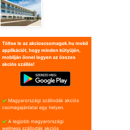
Töltse le az akcioscsomagok.hu mobil
applikációt, hogy minden kütyüjén,
mobilján önnel legyen az összes
akciós szállás!
Magyarországi szállodák akciós
csomagajánlatai egy helyen.
A legjobb magyarországi
wellness szállodák akciós