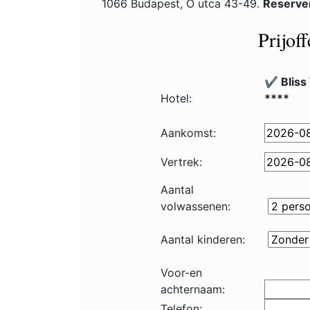
1066 Budapest, Ó utca 43-49.
Reserve
Prijof
✔️ Bliss
Hotel:
****
Aankomst:
Vertrek:
Aantal
volwassenen:
Aantal kinderen:
Voor-en
achternaam:
Telefon: