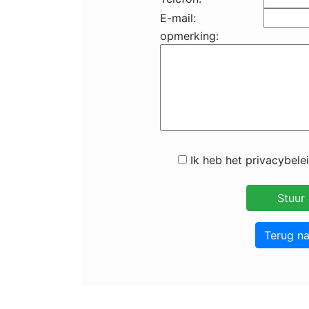
E-mail:
opmerking:
Ik heb het privacybele
Terug n