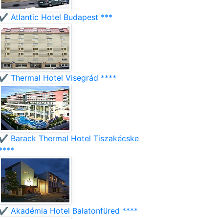
✔️ Atlantic Hotel Budapest ***
✔️ Thermal Hotel Visegrád ****
✔️ Barack Thermal Hotel Tiszakécske
****
✔️ Akadémia Hotel Balatonfüred ****