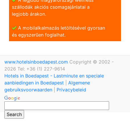
szállodák akciós csomagajánlatai a
legjobb árakon.
A mobilalkalmazás letöltésével gyorsan
és egyszerũen foglalhat.
www.hotelsinboedapest.com
Copyright © 2002 -
2026 Tel: +36 (1) 227-9614
Hotels in Boedapest - Lastminute en speciale
aanbiedingen in Boedapest
|
Algemene
gebruiksvoorwaarden
|
Privacybeleid