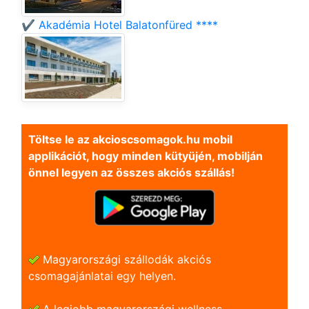
✔️ Akadémia Hotel Balatonfüred ****
Töltse le az akcioscsomagok.hu mobil
applikációt, hogy minden kütyüjén, mobilján
önnel legyen az összes akciós szállás!
Magyarországi szállodák akciós
csomagajánlatai egy helyen.
A legjobb magyarországi wellness