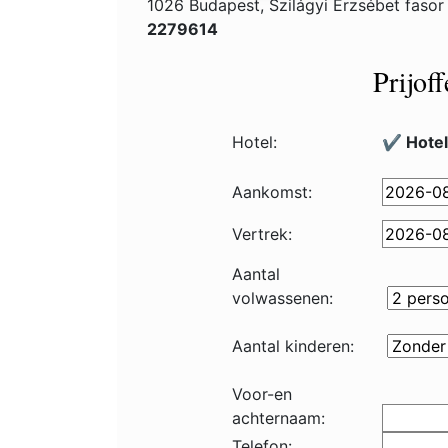
1026 Budapest, Szilágyi Erzsébet fasor
2279614
Prijof
Hotel:
✔️ Hotel
Aankomst:
Vertrek:
Aantal
volwassenen:
Aantal kinderen:
Voor-en
achternaam:
Telefon: