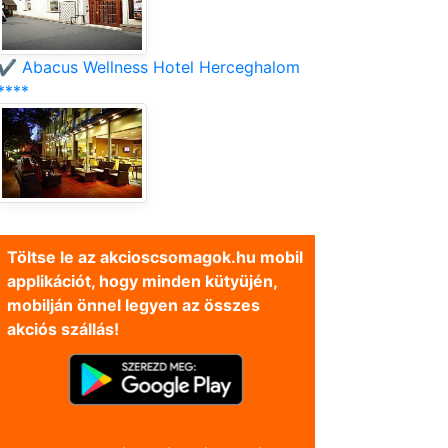
✔️ Abacus Wellness Hotel Herceghalom
****
Töltse le az akcioscsomagok.hu mobil
applikációt, hogy minden kütyüjén,
mobilján önnel legyen az összes
akciós szállás!