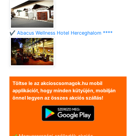
✔️ Abacus Wellness Hotel Herceghalom ****
Töltse le az akcioscsomagok.hu mobil
applikációt, hogy minden kütyüjén, mobilján
önnel legyen az összes akciós szállás!
Magyarországi szállodák akciós