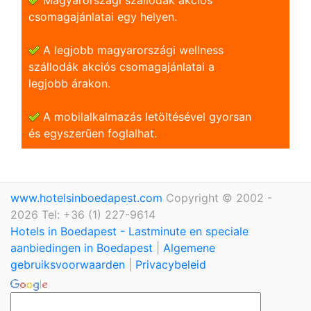
csomagajánlatai egy helyen.
A legjobb magyarországi wellness
szállodák akciós csomagajánlatai a
legjobb árakon.
A mobilalkalmazás letöltésével gyorsan
és egyszerũen foglalhat.
www.hotelsinboedapest.com
Copyright © 2002 -
2026 Tel: +36 (1) 227-9614
Hotels in Boedapest - Lastminute en speciale
aanbiedingen in Boedapest
|
Algemene
gebruiksvoorwaarden
|
Privacybeleid