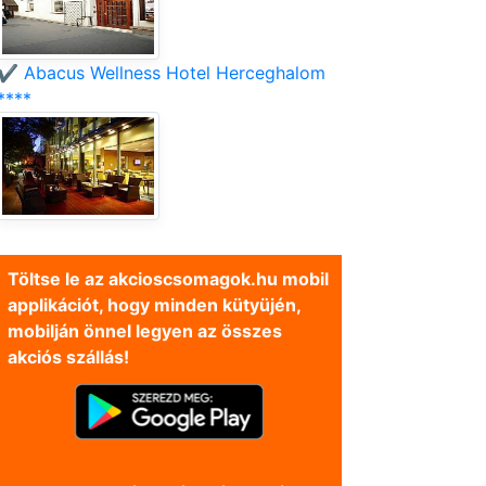
✔️ Abacus Wellness Hotel Herceghalom
****
Töltse le az akcioscsomagok.hu mobil
applikációt, hogy minden kütyüjén,
mobilján önnel legyen az összes
akciós szállás!