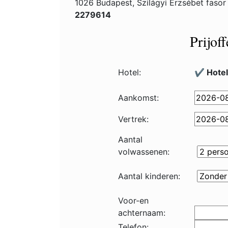
1026 Budapest, Szilágyi Erzsébet fasor
2279614
Prijof
Hotel:
✔️ Hotel
Aankomst:
Vertrek:
Aantal
volwassenen:
Aantal kinderen:
Voor-en
achternaam:
Telefon: