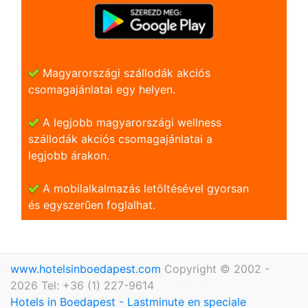
Magyarországi szállodák akciós
csomagajánlatai egy helyen.
A legjobb magyarországi wellness
szállodák akciós csomagajánlatai a
legjobb árakon.
A mobilalkalmazás letöltésével gyorsan
és egyszerũen foglalhat.
www.hotelsinboedapest.com
Copyright © 2002 -
2026 Tel: +36 (1) 227-9614
Hotels in Boedapest - Lastminute en speciale