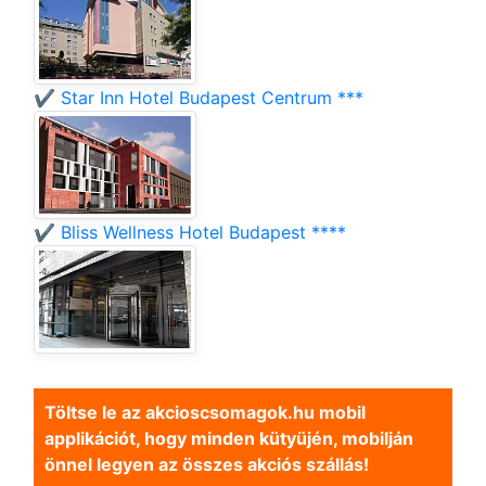
✔️ Star Inn Hotel Budapest Centrum ***
✔️ Bliss Wellness Hotel Budapest ****
Töltse le az akcioscsomagok.hu mobil
applikációt, hogy minden kütyüjén, mobilján
önnel legyen az összes akciós szállás!