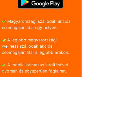
Magyarországi szállodák akciós
csomagajánlatai egy helyen.
A legjobb magyarországi
wellness szállodák akciós
csomagajánlatai a legjobb árakon.
A mobilalkalmazás letöltésével
gyorsan és egyszerũen foglalhat.