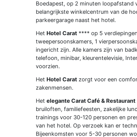
Boedapest, op 2 minuten loopafstand v
belangrijkste winkelcentrum van de ho
parkeergarage naast het hotel.
Het
Hotel
Carat
**** op 5 verdiepinge
tweepersoonskamers, 1 vierpersoonska
ingericht zijn. Alle kamers zijn van ba
telefoon, minibar, kleurentelevisie, Int
voorzien.
Het
Hotel
Carat
zorgt voor een comforta
zakenmensen.
Het
elegante Carat Café & Restaurant
bruiloften, familiefeesten, zakelijke l
trainings voor 30-120 personen en pre
van het hotel. Op verzoek kan er tech
Bijeenkomsten voor 5-30 personen word