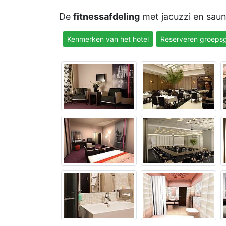
De
fitnessafdeling
met jacuzzi en saun
Kenmerken van het hotel
Reserveren groepsg