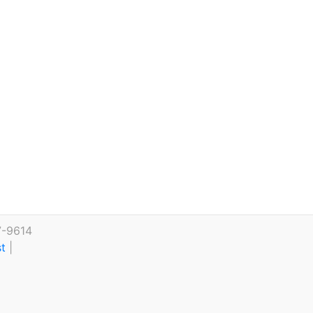
7-9614
st
|