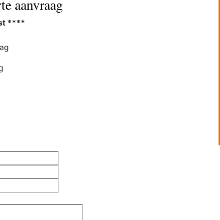
rte aanvraag
st ****
ag
g