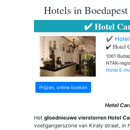
Hotels in Boedapest
✔️ Hotel Ca
✔️ Hotel
✔️ Hotel 
1061 Budap
NTAK-regis
Hotel E-ma
Prijzen, online boeken
Hotel Car
Het
gloednieuwe viersterren Hotel Ca
voetgangerszone van Kiraly straat, in 