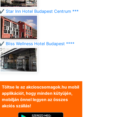
✔️ Star Inn Hotel Budapest Centrum ***
✔️ Bliss Wellness Hotel Budapest ****
Töltse le az akcioscsomagok.hu mobil
applikációt, hogy minden kütyüjén,
mobilján önnel legyen az összes
akciós szállás!