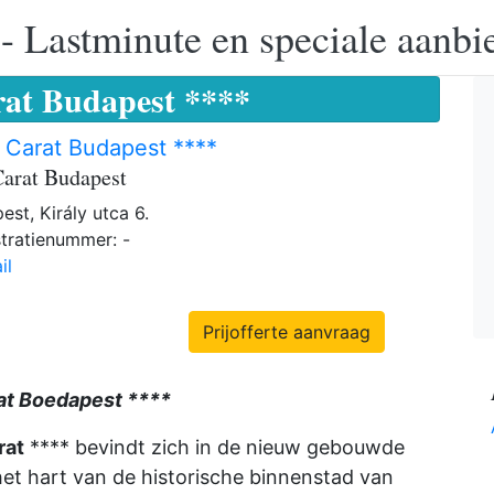
 - Lastminute en speciale aanbi
rat Budapest ****
 Carat Budapest ****
Carat Budapest
est, Király utca 6.
tratienummer: -
il
Prijofferte aanvraag
at Boedapest ****
rat
**** bevindt zich in de nieuw gebouwde
het hart van de historische binnenstad van