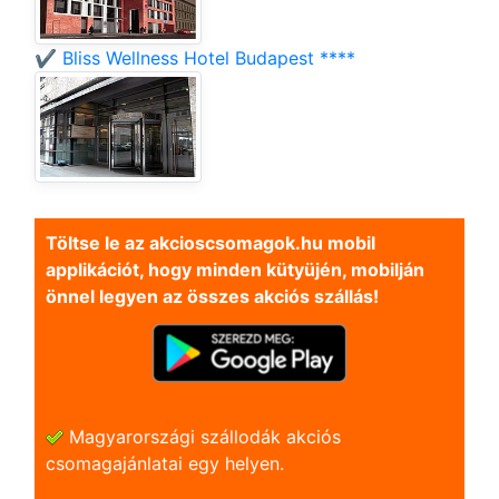
✔️ Bliss Wellness Hotel Budapest ****
Töltse le az akcioscsomagok.hu mobil
applikációt, hogy minden kütyüjén, mobilján
önnel legyen az összes akciós szállás!
Magyarországi szállodák akciós
csomagajánlatai egy helyen.