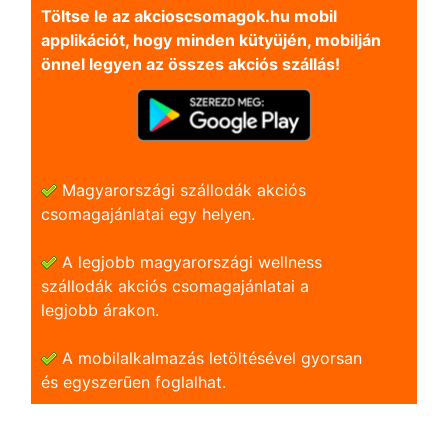
Töltse le az akcioscsomagok.hu mobil
applikációt, hogy minden kütyüjén, mobilján
önnel legyen az összes akciós szállás!
Magyarországi szállodák akciós
csomagajánlatai egy helyen.
A legjobb magyarországi wellness
szállodák akciós csomagajánlatai a
legjobb árakon.
A mobilalkalmazás letöltésével gyorsan
és egyszerũen foglalhat.