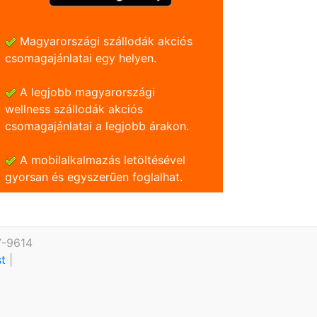
Magyarországi szállodák akciós
csomagajánlatai egy helyen.
A legjobb magyarországi
wellness szállodák akciós
csomagajánlatai a legjobb árakon.
A mobilalkalmazás letöltésével
gyorsan és egyszerũen foglalhat.
7-9614
st
|