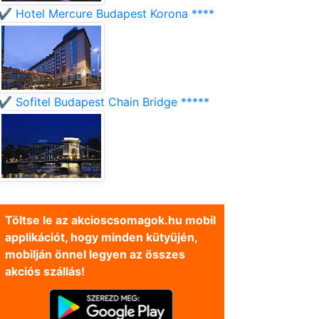
✔️ Hotel Mercure Budapest Korona ****
✔️ Sofitel Budapest Chain Bridge *****
Töltse le az akcioscsomagok.hu mobil
applikációt, hogy minden kütyüjén,
mobilján önnel legyen az összes
akciós szállás!