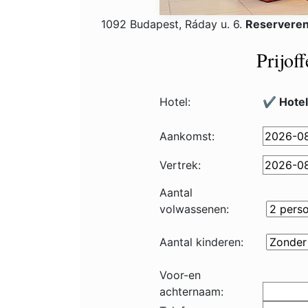
1092 Budapest, Ráday u. 6.
Reserveren
Prijof
Hotel:
✔️ Hote
Aankomst:
Vertrek:
Aantal
volwassenen:
Aantal kinderen:
Voor-en
achternaam: