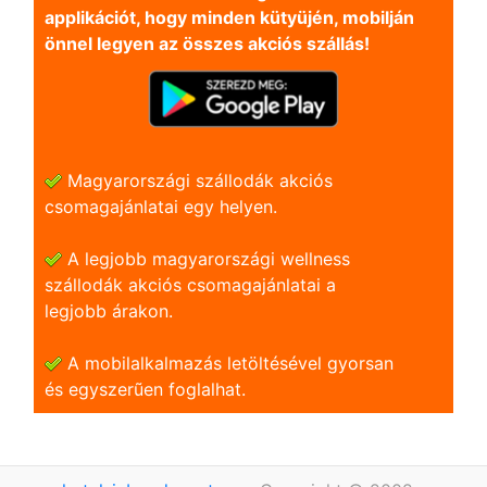
applikációt, hogy minden kütyüjén, mobilján
önnel legyen az összes akciós szállás!
Magyarországi szállodák akciós
csomagajánlatai egy helyen.
A legjobb magyarországi wellness
szállodák akciós csomagajánlatai a
legjobb árakon.
A mobilalkalmazás letöltésével gyorsan
és egyszerũen foglalhat.