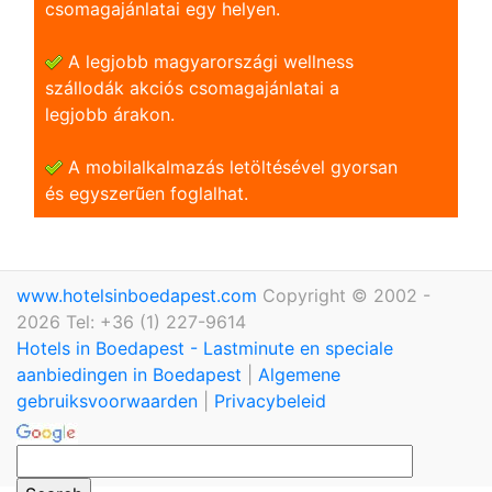
csomagajánlatai egy helyen.
A legjobb magyarországi wellness
szállodák akciós csomagajánlatai a
legjobb árakon.
A mobilalkalmazás letöltésével gyorsan
és egyszerũen foglalhat.
www.hotelsinboedapest.com
Copyright © 2002 -
2026 Tel: +36 (1) 227-9614
Hotels in Boedapest - Lastminute en speciale
aanbiedingen in Boedapest
|
Algemene
gebruiksvoorwaarden
|
Privacybeleid