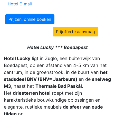
Hotel E-mail
Prijzen, online boeken
Prijofferte aanvraag
Hotel Lucky *** Boedapest
Hotel Lucky
ligt in Zuglo, een buitenwijk van
Boedapest, op een afstand van 4-5 km van het
centrum, in de groenstrook, in de buurt van
het
stadsdeel BNV (BNV= Jaarbeurs)
en de
snelweg
M3
, naast het
Thermale Bad Paskál
.
Het
driesterren hotel
roept met zijn
karakteristieke bouwkundige oplossingen en
elegante, rustieke meubels
de sfeer van oude
tijden
op.