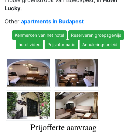
mooie groenstrook van Boedapest, in
Hotel
Lucky
.
Other
apartments in Budapest
Kenmerken van het hotel
Reserveren groepsgewijs
hotel video
Prijsinformatie
Annuleringsbeleid
Prijofferte aanvraag