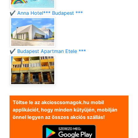
✔️ Anna Hotel*** Budapest ***
✔️ Budapest Apartman Etele ***
Töltse le az akcioscsomagok.hu mobil
applikációt, hogy minden kütyüjén, mobilján
önnel legyen az összes akciós szállás!