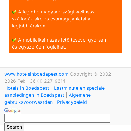
A legjobb magyarországi wellness
szállodák akciós csomagajánlatai a
legjobb árakon.
A mobilalkalmazás letöltésével gyorsan
és egyszerũen foglalhat.
www.hotelsinboedapest.com
Copyright © 2002 -
2026 Tel: +36 (1) 227-9614
Hotels in Boedapest - Lastminute en speciale
aanbiedingen in Boedapest
|
Algemene
gebruiksvoorwaarden
|
Privacybeleid