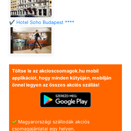
✔️ Hotel Soho Budapest ****
Töltse le az akcioscsomagok.hu mobil
applikációt, hogy minden kütyüjén, mobilján
önnel legyen az összes akciós szállás!
Magyarországi szállodák akciós
csomagajánlatai egy helyen.