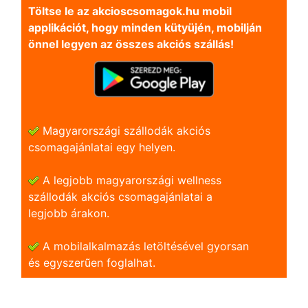
Töltse le az akcioscsomagok.hu mobil
applikációt, hogy minden kütyüjén, mobilján
önnel legyen az összes akciós szállás!
Magyarországi szállodák akciós
csomagajánlatai egy helyen.
A legjobb magyarországi wellness
szállodák akciós csomagajánlatai a
legjobb árakon.
A mobilalkalmazás letöltésével gyorsan
és egyszerũen foglalhat.