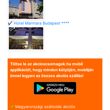
✔️ Hotel Marmara Budapest ****
Töltse le az akcioscsomagok.hu mobil
applikációt, hogy minden kütyüjén, mobilján
önnel legyen az összes akciós szállás!
Magyarországi szállodák akciós