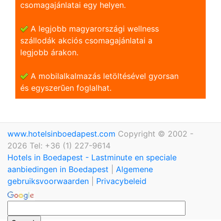
csomagajánlatai egy helyen.
A legjobb magyarországi wellness
szállodák akciós csomagajánlatai a
legjobb árakon.
A mobilalkalmazás letöltésével gyorsan
és egyszerũen foglalhat.
www.hotelsinboedapest.com
Copyright © 2002 -
2026 Tel: +36 (1) 227-9614
Hotels in Boedapest - Lastminute en speciale
aanbiedingen in Boedapest
|
Algemene
gebruiksvoorwaarden
|
Privacybeleid