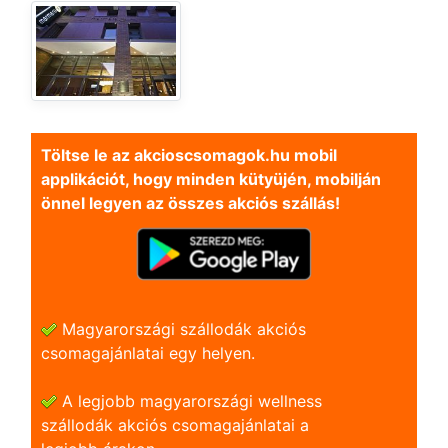
Töltse le az akcioscsomagok.hu mobil
applikációt, hogy minden kütyüjén, mobilján
önnel legyen az összes akciós szállás!
Magyarországi szállodák akciós
csomagajánlatai egy helyen.
A legjobb magyarországi wellness
szállodák akciós csomagajánlatai a